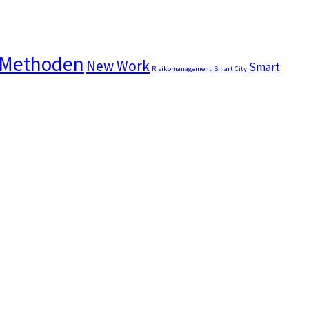
 Methoden
New Work
Smart
Risikomanagement
Smart City